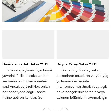
Büyük Yuvarlak Saksı YS11
Büyük Yatay Saksı YT19
​ ​ ​ ​ Bitki ve ağaçlarınız için büyük
​ ​ ​ ​ Ekstra büyük yatay saksı,
yuvarlak / silindir saksılarımızı
balkonların terasların ve yürüyüş
seçmeniz için onlarca neden
yollarının çevresinde
var.! Ancak bu özellikler, onları
mahremiyet yaratmak veya açık
her senaryoda doğru seçim
hava bahçelerinin terasın veya
haline getiren konular. Son
avlunun bölümlerini ayırmak için
derece hafif olmaları,
popüler seçimdir. Tek bir
taşınmalarını kolaylaştırır....
dikdörtgen saksı, apartman