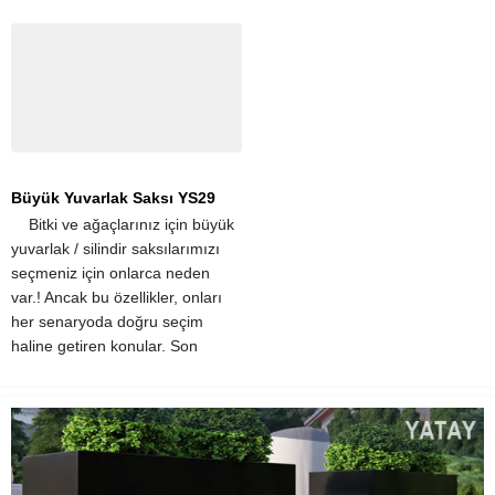
derece hafif olmaları,
derece hafif olmaları,
taşınmalarını kolaylaştırır....
taşınmalarını kolaylaştırır....
Büyük Yuvarlak Saksı YS29
​ ​ ​ ​ Bitki ve ağaçlarınız için büyük
yuvarlak / silindir saksılarımızı
seçmeniz için onlarca neden
var.! Ancak bu özellikler, onları
her senaryoda doğru seçim
haline getiren konular. Son
derece hafif olmaları,
taşınmalarını kolaylaştırır....