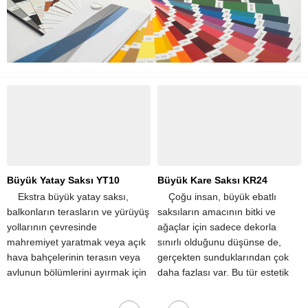
Büyük Kare Saksı KR24
Büyük Yatay Saksı YT12
​ ​ ​ ​ Çoğu insan, büyük ebatlı
​ ​ ​ ​ Ekstra büyük yatay saksı,
saksıların amacının bitki ve
balkonların terasların ve yürüyüş
ağaçlar için sadece dekorla
yollarının çevresinde
sınırlı olduğunu düşünse de,
mahremiyet yaratmak veya açık
gerçekten sunduklarından çok
hava bahçelerinin terasın veya
daha fazlası var. Bu tür estetik
avlunun bölümlerini ayırmak için
iyileştirmelerin yanı sıra, büyük
popüler seçimdir. Tek bir
saksılar aynı...
dikdörtgen saksı, apartman