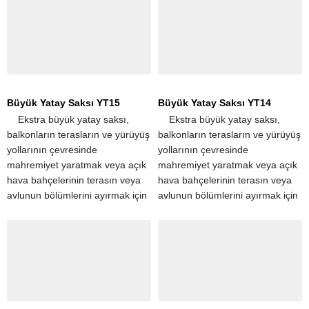
terasları ve...
terasları ve...
Büyük Yatay Saksı YT15
Büyük Yatay Saksı YT14
​ ​ ​ ​ Ekstra büyük yatay saksı,
​ ​ ​ ​ Ekstra büyük yatay saksı,
balkonların terasların ve yürüyüş
balkonların terasların ve yürüyüş
yollarının çevresinde
yollarının çevresinde
mahremiyet yaratmak veya açık
mahremiyet yaratmak veya açık
hava bahçelerinin terasın veya
hava bahçelerinin terasın veya
avlunun bölümlerini ayırmak için
avlunun bölümlerini ayırmak için
popüler seçimdir. Tek bir
popüler seçimdir. Tek bir
dikdörtgen saksı, apartman
dikdörtgen saksı, apartman
terasları ve...
terasları ve...