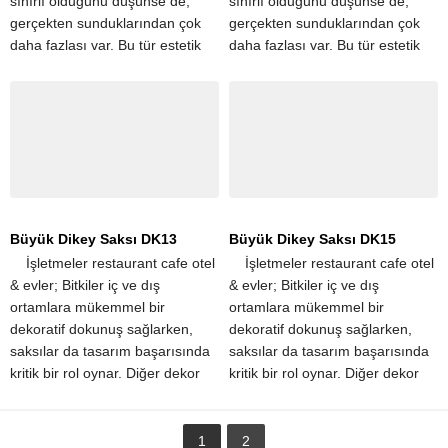
sınırlı olduğunu düşünse de,
sınırlı olduğunu düşünse de,
gerçekten sunduklarından çok
gerçekten sunduklarından çok
daha fazlası var. Bu tür estetik
daha fazlası var. Bu tür estetik
iyileştirmelerin yanı sıra, büyük
iyileştirmelerin yanı sıra, büyük
saksılar aynı...
saksılar aynı...
Büyük Dikey Saksı DK13
Büyük Dikey Saksı DK15
​ ​ ​ ​ İşletmeler restaurant cafe otel
​ ​ ​ ​ İşletmeler restaurant cafe otel
& evler; Bitkiler iç ve dış
& evler; Bitkiler iç ve dış
ortamlara mükemmel bir
ortamlara mükemmel bir
dekoratif dokunuş sağlarken,
dekoratif dokunuş sağlarken,
saksılar da tasarım başarısında
saksılar da tasarım başarısında
kritik bir rol oynar. Diğer dekor
kritik bir rol oynar. Diğer dekor
unsurlarıyla güzel bir kontrast
unsurlarıyla güzel bir kontrast
oluşturan büyük...
oluşturan büyük...
1
2