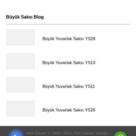
Büyük Saksı Blog
28.04.2024
Büyük Yuvarlak Saksı YS28
Müşteri Temsilcisi
28.04.2024
Büyük Yuvarlak Saksı YS13
28.04.2024
Büyük Yuvarlak Saksı YS11
28.04.2024
Cevap Yaz
Büyük Yuvarlak Saksı YS26
Mint
Dizayn
©
1999
/
202∞
Tüm
Hakları
Saklıdır.
k
5
5
5
5
5
5
5
5