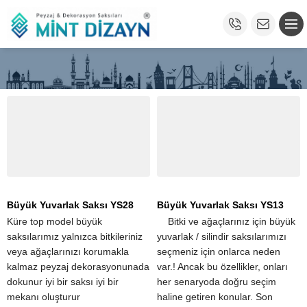
Büyük Yuvarlak Saksı YS28
Büyük Yuvarlak Saksı YS13
Küre top model büyük
​ ​ ​ ​ Bitki ve ağaçlarınız için büyük
saksılarımız yalnızca bitkileriniz
yuvarlak / silindir saksılarımızı
veya ağaçlarınızı korumakla
seçmeniz için onlarca neden
kalmaz peyzaj dekorasyonunada
var.! Ancak bu özellikler, onları
dokunur iyi bir saksı iyi bir
her senaryoda doğru seçim
mekanı oluşturur
haline getiren konular. Son