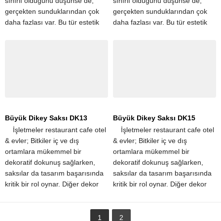
sınırlı olduğunu düşünse de,
sınırlı olduğunu düşünse de,
gerçekten sunduklarından çok
gerçekten sunduklarından çok
daha fazlası var. Bu tür estetik
daha fazlası var. Bu tür estetik
iyileştirmelerin yanı sıra, büyük
iyileştirmelerin yanı sıra, büyük
saksılar aynı...
saksılar aynı...
Büyük Dikey Saksı DK13
Büyük Dikey Saksı DK15
​ ​ ​ ​ İşletmeler restaurant cafe otel
​ ​ ​ ​ İşletmeler restaurant cafe otel
& evler; Bitkiler iç ve dış
& evler; Bitkiler iç ve dış
ortamlara mükemmel bir
ortamlara mükemmel bir
dekoratif dokunuş sağlarken,
dekoratif dokunuş sağlarken,
saksılar da tasarım başarısında
saksılar da tasarım başarısında
kritik bir rol oynar. Diğer dekor
kritik bir rol oynar. Diğer dekor
unsurlarıyla güzel bir kontrast
unsurlarıyla güzel bir kontrast
oluşturan büyük...
oluşturan büyük...
1
2