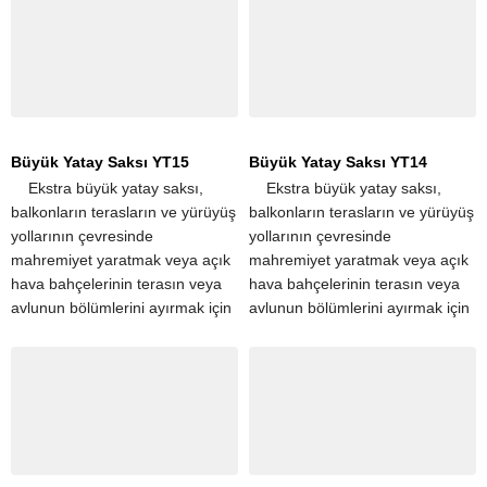
terasları ve...
terasları ve...
Büyük Yatay Saksı YT15
Büyük Yatay Saksı YT14
​ ​ ​ ​ Ekstra büyük yatay saksı,
​ ​ ​ ​ Ekstra büyük yatay saksı,
balkonların terasların ve yürüyüş
balkonların terasların ve yürüyüş
yollarının çevresinde
yollarının çevresinde
mahremiyet yaratmak veya açık
mahremiyet yaratmak veya açık
hava bahçelerinin terasın veya
hava bahçelerinin terasın veya
avlunun bölümlerini ayırmak için
avlunun bölümlerini ayırmak için
popüler seçimdir. Tek bir
popüler seçimdir. Tek bir
dikdörtgen saksı, apartman
dikdörtgen saksı, apartman
terasları ve...
terasları ve...