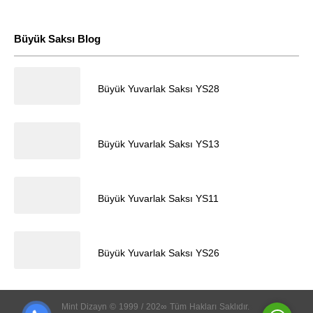
Büyük Saksı Blog
28.04.2024
Büyük Yuvarlak Saksı YS28
Müşteri Temsilcisi
28.04.2024
Büyük Yuvarlak Saksı YS13
28.04.2024
Büyük Yuvarlak Saksı YS11
28.04.2024
Cevap Yaz
Büyük Yuvarlak Saksı YS26
Mint
Dizayn
©
1999
/
202∞
Tüm
Hakları
Saklıdır.
k
5
5
5
5
5
5
5
5