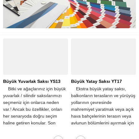
Büyük Yatay Saksı YT17
Büyük Yuvarlak Saksı YS11
​ ​ ​ ​ Ekstra büyük yatay saksı,
​ ​ ​ ​ Bitki ve ağaçlarınız için büyük
balkonların terasların ve yürüyüş
yuvarlak / silindir saksılarımızı
yollarının çevresinde
seçmeniz için onlarca neden
mahremiyet yaratmak veya açık
var.! Ancak bu özellikler, onları
hava bahçelerinin terasın veya
her senaryoda doğru seçim
avlunun bölümlerini ayırmak için
haline getiren konular. Son
popüler seçimdir. Tek bir
derece hafif olmaları,
dikdörtgen saksı, apartman
taşınmalarını kolaylaştırır....