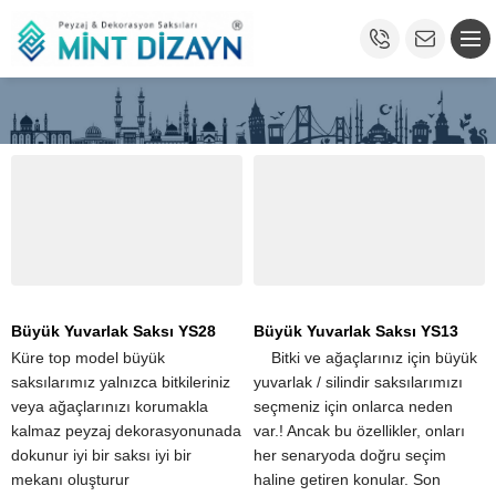
Büyük Yuvarlak Saksı YS28
Büyük Yuvarlak Saksı YS13
Küre top model büyük
​ ​ ​ ​ Bitki ve ağaçlarınız için büyük
saksılarımız yalnızca bitkileriniz
yuvarlak / silindir saksılarımızı
veya ağaçlarınızı korumakla
seçmeniz için onlarca neden
kalmaz peyzaj dekorasyonunada
var.! Ancak bu özellikler, onları
dokunur iyi bir saksı iyi bir
her senaryoda doğru seçim
mekanı oluşturur
haline getiren konular. Son