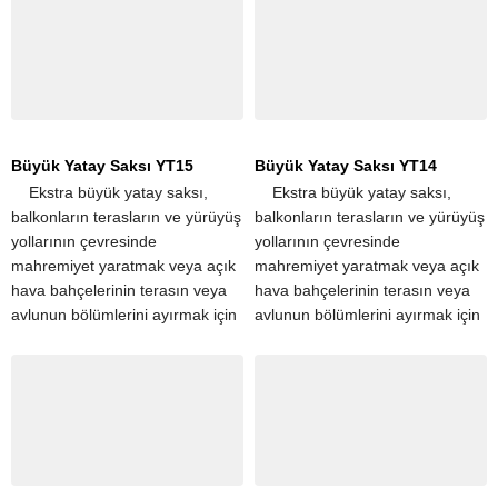
terasları ve...
terasları ve...
Büyük Yatay Saksı YT15
Büyük Yatay Saksı YT14
​ ​ ​ ​ Ekstra büyük yatay saksı,
​ ​ ​ ​ Ekstra büyük yatay saksı,
balkonların terasların ve yürüyüş
balkonların terasların ve yürüyüş
yollarının çevresinde
yollarının çevresinde
mahremiyet yaratmak veya açık
mahremiyet yaratmak veya açık
hava bahçelerinin terasın veya
hava bahçelerinin terasın veya
avlunun bölümlerini ayırmak için
avlunun bölümlerini ayırmak için
popüler seçimdir. Tek bir
popüler seçimdir. Tek bir
dikdörtgen saksı, apartman
dikdörtgen saksı, apartman
terasları ve...
terasları ve...