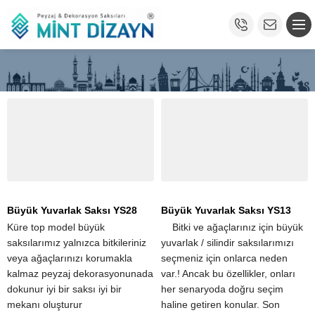
Büyük Yuvarlak Saksı YS28
Büyük Yuvarlak Saksı YS13
Küre top model büyük
​ ​ ​ ​ Bitki ve ağaçlarınız için büyük
saksılarımız yalnızca bitkileriniz
yuvarlak / silindir saksılarımızı
veya ağaçlarınızı korumakla
seçmeniz için onlarca neden
kalmaz peyzaj dekorasyonunada
var.! Ancak bu özellikler, onları
dokunur iyi bir saksı iyi bir
her senaryoda doğru seçim
mekanı oluşturur
haline getiren konular. Son