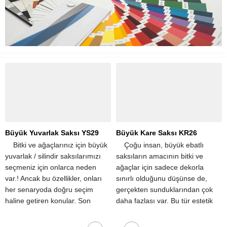
Büyük Yuvarlak Saksı YS29
Büyük Kare Saksı KR26
​ ​ ​ ​ Bitki ve ağaçlarınız için büyük
​ ​ ​ ​ Çoğu insan, büyük ebatlı
yuvarlak / silindir saksılarımızı
saksıların amacının bitki ve
seçmeniz için onlarca neden
ağaçlar için sadece dekorla
var.! Ancak bu özellikler, onları
sınırlı olduğunu düşünse de,
her senaryoda doğru seçim
gerçekten sunduklarından çok
haline getiren konular. Son
daha fazlası var. Bu tür estetik
derece hafif olmaları,
iyileştirmelerin yanı sıra, büyük
taşınmalarını kolaylaştırır....
saksılar aynı...