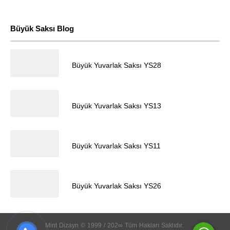
Büyük Saksı Blog
28.04.2024
Büyük Yuvarlak Saksı YS28
Müşteri Temsilcisi
28.04.2024
Büyük Yuvarlak Saksı YS13
28.04.2024
Büyük Yuvarlak Saksı YS11
28.04.2024
Cevap Yaz
Büyük Yuvarlak Saksı YS26
Mint
Dizayn
©
1999
/
202∞
Tüm
Hakları
Saklıdır.
k
5
5
5
5
5
5
5
5