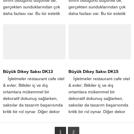
sınırlı olduğunu düşünse de,
sınırlı olduğunu düşünse de,
gerçekten sunduklarından çok
gerçekten sunduklarından çok
daha fazlası var. Bu tür estetik
daha fazlası var. Bu tür estetik
iyileştirmelerin yanı sıra, büyük
iyileştirmelerin yanı sıra, büyük
saksılar aynı...
saksılar aynı...
Büyük Dikey Saksı DK13
Büyük Dikey Saksı DK15
​ ​ ​ ​ İşletmeler restaurant cafe otel
​ ​ ​ ​ İşletmeler restaurant cafe otel
& evler; Bitkiler iç ve dış
& evler; Bitkiler iç ve dış
ortamlara mükemmel bir
ortamlara mükemmel bir
dekoratif dokunuş sağlarken,
dekoratif dokunuş sağlarken,
saksılar da tasarım başarısında
saksılar da tasarım başarısında
kritik bir rol oynar. Diğer dekor
kritik bir rol oynar. Diğer dekor
unsurlarıyla güzel bir kontrast
unsurlarıyla güzel bir kontrast
oluşturan büyük...
oluşturan büyük...
1
2